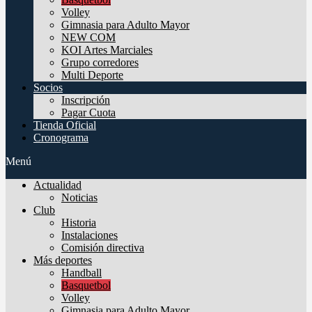
Volley
Gimnasia para Adulto Mayor
NEW COM
KOI Artes Marciales
Grupo corredores
Multi Deporte
Socios
Inscripción
Pagar Cuota
Tienda Oficial
Cronograma
Menú
Actualidad
Noticias
Club
Historia
Instalaciones
Comisión directiva
Más deportes
Handball
Basquetbol
Volley
Gimnasia para Adulto Mayor