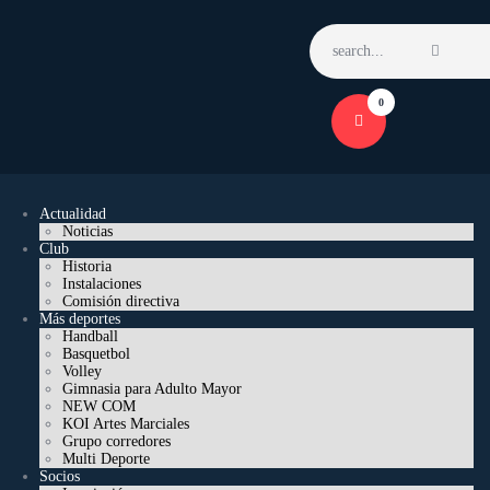
Home
Features
News
0
Contacts
Actualidad
Noticias
Club
Historia
Instalaciones
Comisión directiva
Más deportes
Handball
Basquetbol
Volley
Gimnasia para Adulto Mayor
NEW COM
KOI Artes Marciales
Grupo corredores
Multi Deporte
Socios