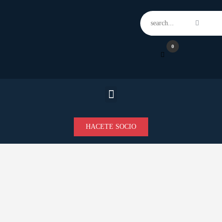
Home
Features
News
0
Contacts
HACETE SOCIO